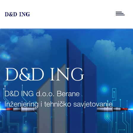
Toggle
navigatio
D&D ING
D&D ING d.o.o. Berane
Inženjering i tehničko savjetovanje